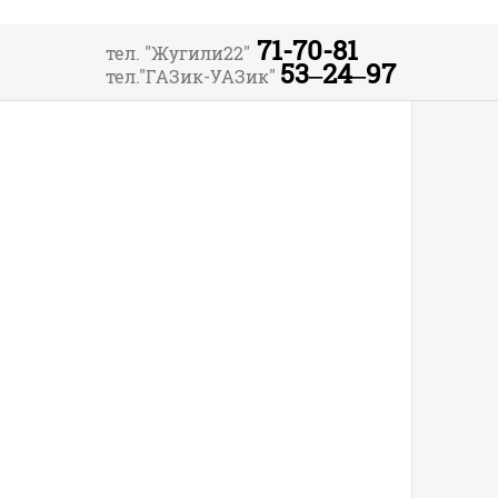
71-70-81
тел. "Жугили22"
53‒24‒97
тел."ГАЗик-УАЗик"