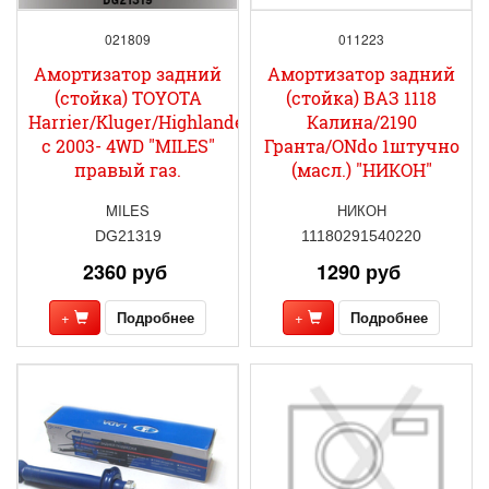
021809
011223
Амортизатор задний
Амортизатор задний
(стойка) TOYOTA
(стойка) ВАЗ 1118
Harrier/Kluger/Highlander/RX330
Калина/2190
с 2003- 4WD "MILES"
Гранта/ONdo 1штучно
правый газ.
(масл.) "НИКОН"
MILES
НИКОН
DG21319
11180291540220
2360 руб
1290 руб
+
Подробнее
+
Подробнее