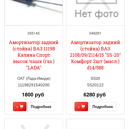
035145
049291
Амортизатор задний
Амортизатор задний
(стойка) ВАЗ 11198
(стойка) ВАЗ
Калина Спорт
2108/09/2114/15 "SS-20"
высок.чашк (газ.)
Комфорт 2шт (масл.)
"LADA"
d14/588
ОАТ (Лада-Имидж)
SS20
11198291540200
SS20122
1800 руб
6280 руб
+
Подробнее
+
Подробнее