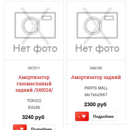
047211
046195
Амортизатор
Амортизатор задний
газомасляный
PARTS MALL
задний /345024/
bkr7elx2667
TOKICO
2300 руб
E4106
3240 руб
+
Подробнее
+
Подробнее