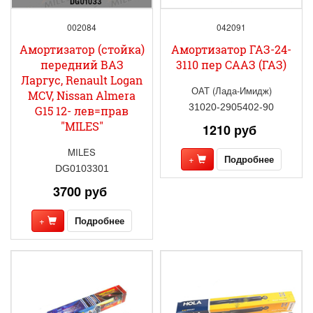
002084
042091
Амортизатор (стойка)
Амортизатор ГАЗ-24-
передний ВАЗ
3110 пер СААЗ (ГАЗ)
Ларгус, Renault Logan
ОАТ (Лада-Имидж)
MCV, Nissan Almera
31020-2905402-90
G15 12- лев=прав
"MILES"
1210 руб
MILES
+
Подробнее
DG0103301
3700 руб
+
Подробнее