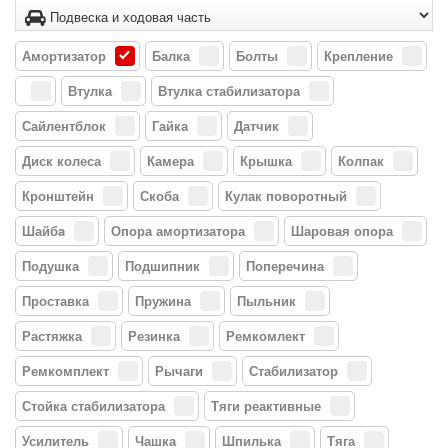
Амортизатор
Балка
Болты
Крепление
Втулка
Втулка стабилизатора
Сайлентблок
Гайка
Датчик
Диск колеса
Камера
Крышка
Колпак
Кронштейн
Скоба
Кулак поворотный
Шайбa
Опора амортизатора
Шаровая опора
Подушка
Подшипник
Поперечина
Проставка
Пружина
Пыльник
Растяжка
Резинка
Ремкомлект
Ремкомплект
Рычаги
Стабилизатор
Стойка стабилизатора
Тяги реактивные
Усилитель
Чашка
Шпилька
Тяга