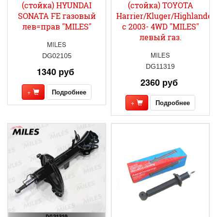
(стойка) HYUNDAI
(стойка) TOYOTA
SONATA FE газовый
Harrier/Kluger/Highlande
лев=прав "MILES"
с 2003- 4WD "MILES"
левый газ.
MILES
MILES
DG02105
DG11319
1340 руб
2360 руб
+
Подробнее
+
Подробнее