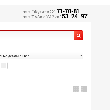
71-70-81
тел. "Жугили22"
53‒24‒97
тел."ГАЗик-УАЗик"