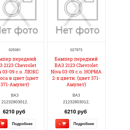
025081
027973
мпер передний
Бампер передний
З 2123 Chevrolet
ВАЗ 2123 Chevrolet
a 03-09 с.о. ЛЮКС
Niva 03-09 с.о. НОРМА
оса в цвет (цвет
2-х цветн. (цвет 371-
371-Амулет)
Амулет)
ВАЗ
ВАЗ
21232803012,
21232803012,
6210 руб
6210 руб
+
Подробнее
+
Подробнее