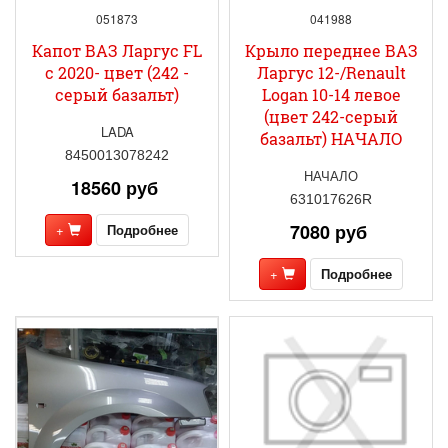
051873
041988
Капот ВАЗ Ларгус FL
Крыло переднее ВАЗ
с 2020- цвет (242 -
Ларгус 12-/Renault
серый базальт)
Logan 10-14 левое
(цвет 242-серый
LADA
базальт) НАЧАЛО
8450013078242
НАЧАЛО
18560 руб
631017626R
7080 руб
+
Подробнее
+
Подробнее