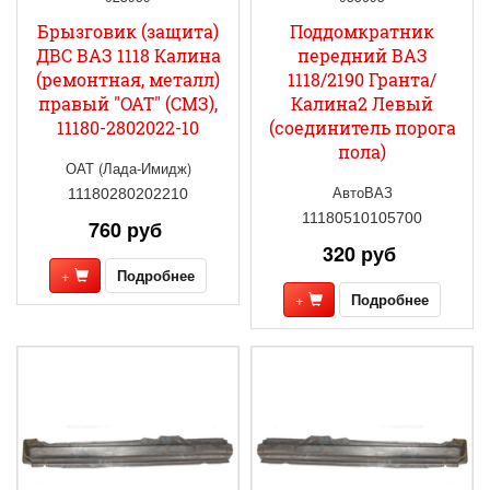
Брызговик (защита)
Поддомкратник
ДВС ВАЗ 1118 Калина
передний ВАЗ
(ремонтная, металл)
1118/2190 Гранта/
правый "ОАТ" (СМЗ),
Калина2 Левый
11180-2802022-10
(соединитель порога
пола)
ОАТ (Лада-Имидж)
АвтоВАЗ
11180280202210
11180510105700
760 руб
320 руб
+
Подробнее
+
Подробнее