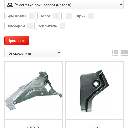
Брызговик
Порог
Арки
Лонжерон
Усилитель
028959
033693