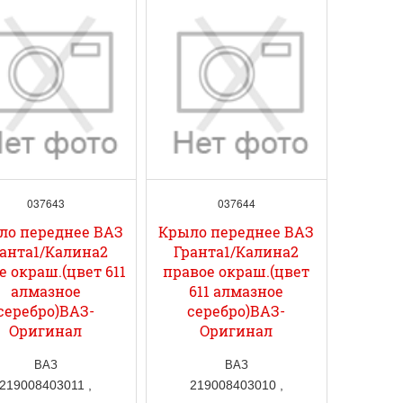
037643
037644
ло переднее ВАЗ
Крыло переднее ВАЗ
анта1/Калина2
Гранта1/Калина2
е окраш.(цвет 611
правое окраш.(цвет
алмазное
611 алмазное
серебро)ВАЗ-
серебро)ВАЗ-
Оригинал
Оригинал
ВАЗ
ВАЗ
219008403011 ,
219008403010 ,