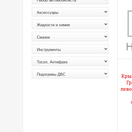
Кры
Гр
лево