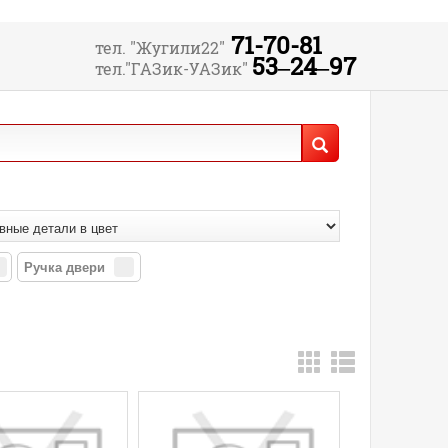
71-70-81
тел. "Жугили22"
53‒24‒97
тел."ГАЗик-УАЗик"
Ручка двери