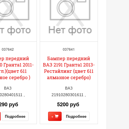
037642
037641
ер передний
Бампер передний
0 Гранта1 2011-
ВАЗ 2191 Гранта1 2013-
гл.)(цвет 611
Рестайлинг (цвет 611
ное серебро )
алмазное серебро)
ВАЗ
ВАЗ
0280401511 ,
21910280301611 ,
290 руб
5200 руб
Подробнее
+
Подробнее