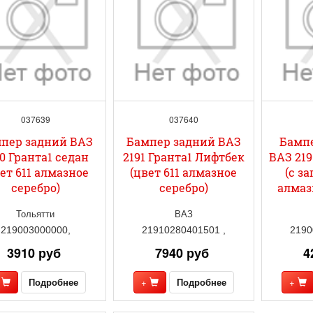
037639
037640
пер задний ВАЗ
Бампер задний ВАЗ
Бамп
0 Гранта1 седан
2191 Гранта1 Лифтбек
ВАЗ 219
ет 611 алмазное
(цвет 611 алмазное
(с за
серебро)
серебро)
алмаз
Тольятти
ВАЗ
219003000000,
21910280401501 ,
2190
3910 руб
7940 руб
4
+
Подробнее
+
Подробнее
+