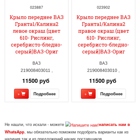
023887
023902
Крыло переднее ВАЗ
Крыло переднее ВАЗ
Гранта1/Калина2
Гранта1/Калина2
левое окраш.(цвет
правое окраш.(цвет
610- Рислинг,
610- Рислинг,
серебристо-бледно-
серебристо-бледно-
серый)ВАЗ-Ориг
серый)ВАЗ-Ориг
ВАЗ
ВАЗ
219008403011 ,
219008403010 ,
11500 руб
11500 руб
+
Подробнее
+
Подробнее
Не нашли, что искали - можете
написать нам в
WhatsApp
, мы обязательно поможем подобрать варианты как из
наличия так и из предложений наших поставщиков