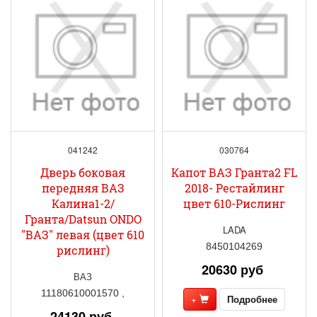
041242
030764
Дверь боковая
Капот ВАЗ Гранта2 FL
передняя ВАЗ
2018- Рестайлинг
Калина1-2/
цвет 610-Рислинг
Гранта/Datsun ONDO
LADA
"ВАЗ" левая (цвет 610
8450104269
рислинг)
20630 руб
ВАЗ
11180610001570 ,
+
Подробнее
24130 руб