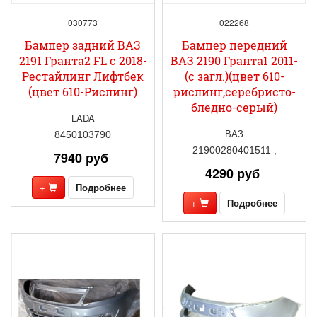
030773
022268
Бампер задний ВАЗ
Бампер передний
2191 Гранта2 FL с 2018-
ВАЗ 2190 Гранта1 2011-
Рестайлинг Лифтбек
(с загл.)(цвет 610-
(цвет 610-Рислинг)
рислинг,серебристо-
бледно-серый)
LADA
ВАЗ
8450103790
21900280401511 ,
7940 руб
4290 руб
+
Подробнее
+
Подробнее