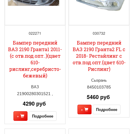
022271
030732
Бампер передний
Бампер передний
ВАЗ 2190 Гранта1 2011-
ВАЗ 2190 Гранта2 FL с
(с отв.под.опт..)(цвет
2018- Рестайлинг с
610-
отв.под.опт.(цвет 610-
рислинг,серебристо-
Рислинг)
бежевый)
Сызрань
ВАЗ
8450103785
21900280301521 ,
5460 руб
4290 руб
+
Подробнее
+
Подробнее