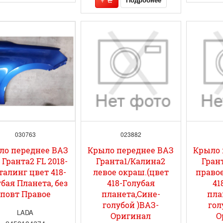
030763
023882
ло переднее ВАЗ
Крыло переднее ВАЗ
Крыло 
 Гранта2 FL 2018-
Гранта1/Калина2
Гран
талинг цвет 418-
левое окраш.(цвет
правое
бая Планета, без
418-Голубая
41
повт Правое
планета,Сине-
пла
голубой )ВАЗ-
гол
LADA
Оригинал
О