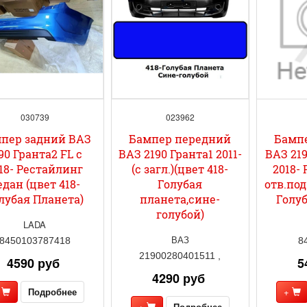
030739
023962
пер задний ВАЗ
Бампер передний
Бамп
90 Гранта2 FL с
ВАЗ 2190 Гранта1 2011-
ВАЗ 219
18- Рестайлинг
(с загл.)(цвет 418-
2018-
едан (цвет 418-
Голубая
отв.под
лубая Планета)
планета,сине-
Голуб
голубой)
LADA
ВАЗ
8450103787418
8
21900280401511 ,
4590 руб
5
4290 руб
+
Подробнее
+
+
Подробнее