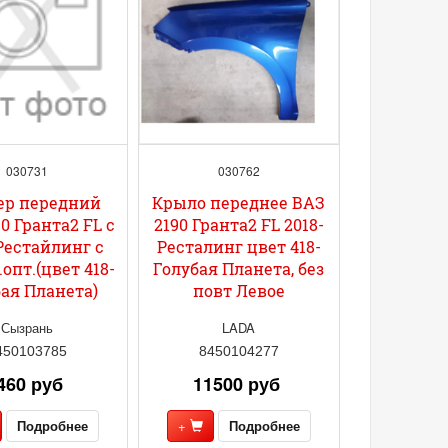
030731
030762
ер передний
Крыло переднее ВАЗ
0 Гранта2 FL с
2190 Гранта2 FL 2018-
 Рестайлинг с
Ресталинг цвет 418-
.опт.(цвет 418-
Голубая Планета, без
ая Планета)
повт Левое
Сызрань
LADA
450103785
8450104277
460 руб
11500 руб
Подробнее
+
Подробнее