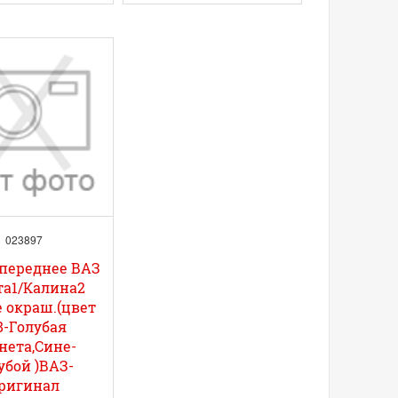
023897
переднее ВАЗ
та1/Калина2
 окраш.(цвет
8-Голубая
нета,Сине-
убой )ВАЗ-
ригинал