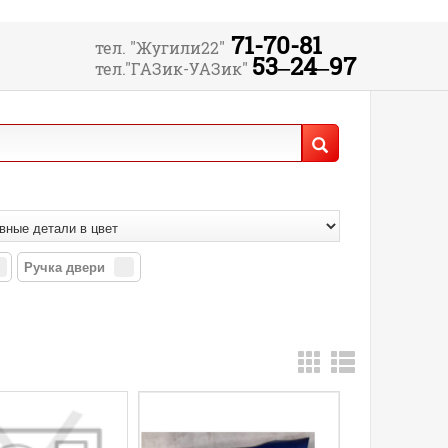
71-70-81
тел. "Жугили22"
53‒24‒97
тел."ГАЗик-УАЗик"
Ручка двери