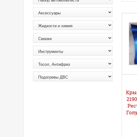
Кры
2190
Рес
Голу