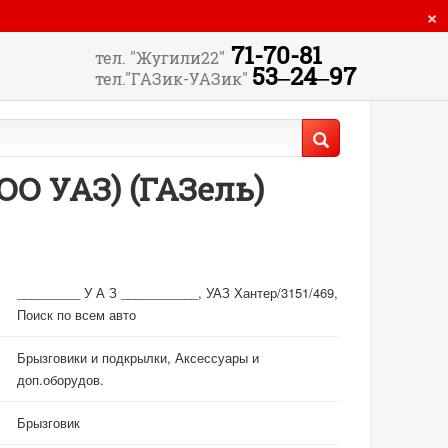
×
71-70-81
тел. "Жугили22"
53‒24‒97
тел."ГАЗик-УАЗик"
ОО УАЗ) (ГАЗель)
_________ У А З ___________, УАЗ Хантер/3151/469,
Поиск по всем авто
Брызговики и подкрылки, Аксессуары и
доп.оборудов.
Брызговик