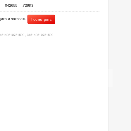
042655 | ГУ29К3
ика и заказать
Посмотреть
 315140510751500 , 315140510751500