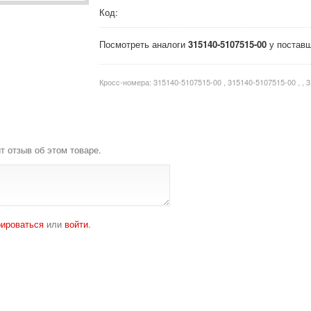
Код:
Посмотреть аналоги
315140-5107515-00
у поставщ
Кросс-номера:
315140-5107515-00 , 315140-5107515-00 , ,
т отзыв об этом товаре.
рироваться
или
войти
.