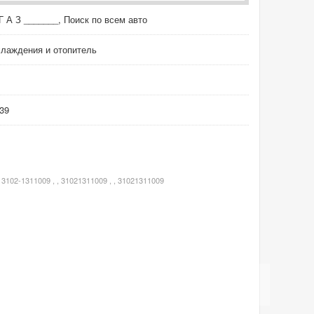
Г А З _______, Поиск по всем авто
лаждения и отопитель
У39
, 3102-1311009 , , 31021311009 , , 31021311009