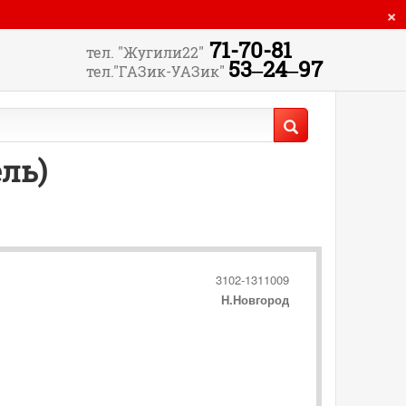
×
71-70-81
тел. "Жугили22"
53‒24‒97
тел."ГАЗик-УАЗик"
ль)
3102-1311009
Н.Новгород