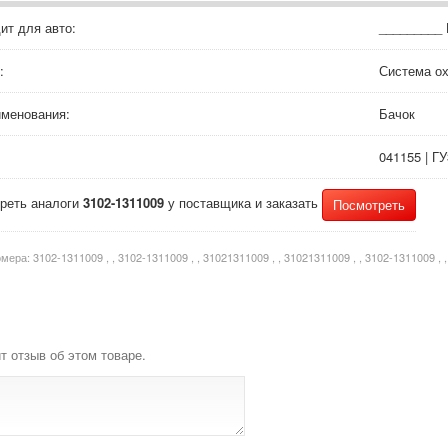
ит для авто:
_________ 
:
Система ох
именования:
Бачок
041155 | Г
реть аналоги
3102-1311009
у поставщика и заказать
Посмотреть
омера:
3102-1311009 , , 3102-1311009 , , 31021311009 , , 31021311009 , , 3102-1311009 , 
т отзыв об этом товаре.