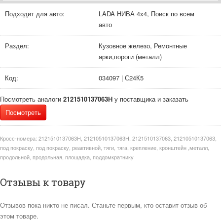
Подходит для авто:
LADA НИВА 4x4, Поиск по всем
авто
Раздел:
Кузовное железо, Ремонтные
арки,пороги (металл)
Код:
034097 | С24К5
Посмотреть аналоги
2121510137063Н
у поставщика и заказать
Посмотреть
Кросс-номера:
2121510137063Н, 21210510137063Н, 2121510137063, 21210510137063,
под покраску, под покраску, реактивной, тяги, тяга, крепление, кронштейн ,металл,
продольной, продольная, площадка, поддомкратнику
Отзывы к товару
Отзывов пока никто не писал. Станьте первым, кто оставит отзыв об
этом товаре.