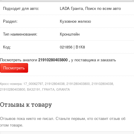
Подходит для авто:
LADA Гранта, Поиск по всем авто
Раздел:
Кузовное железо
Тип наименования:
Кронштейн
Код:
021856 | В1К8
Посмотреть аналоги
21910280403800 ,
у поставщика и заказать
Посмотреть
Кросс-номера:
17_00062797, 21912804038, 2191280403800, 219102804038,
21910280403800, ВАЗ2191, ГРАНТА, GRANTA
Отзывы к товару
Отзывов пока никто не писал. Станьте первым, кто оставит отзыв об
этом товаре.