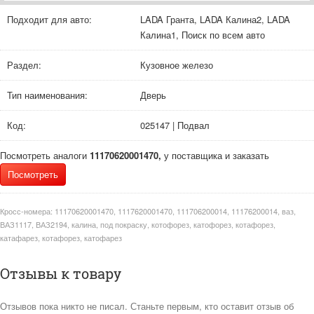
Подходит для авто:
LADA Гранта, LADA Калина2, LADA
Калина1, Поиск по всем авто
Раздел:
Кузовное железо
Тип наименования:
Дверь
Код:
025147 | Подвал
Посмотреть аналоги
11170620001470,
у поставщика и заказать
Посмотреть
Кросс-номера:
11170620001470, 1117620001470, 111706200014, 11176200014, ваз,
ВАЗ1117, ВАЗ2194, калина, под покраску, котофорез, катофорез, котафорез,
катафарез, котафорез, катофарез
Отзывы к товару
Отзывов пока никто не писал. Станьте первым, кто оставит отзыв об