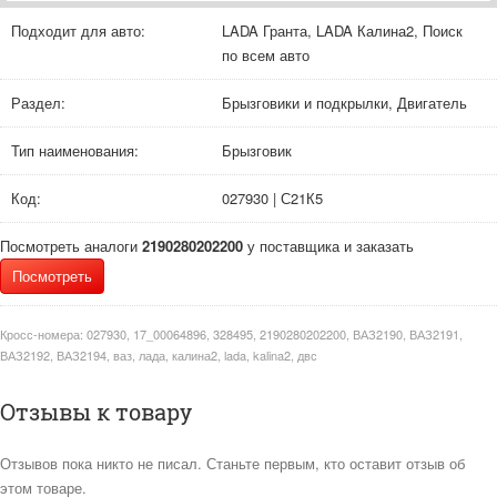
Подходит для авто:
LADA Гранта, LADA Калина2, Поиск
по всем авто
Раздел:
Брызговики и подкрылки, Двигатель
Тип наименования:
Брызговик
Код:
027930 | С21К5
Посмотреть аналоги
2190280202200
у поставщика и заказать
Посмотреть
Кросс-номера:
027930, 17_00064896, 328495, 2190280202200, ВАЗ2190, ВАЗ2191,
ВАЗ2192, ВАЗ2194, ваз, лада, калина2, lada, kalina2, двс
Отзывы к товару
Отзывов пока никто не писал. Станьте первым, кто оставит отзыв об
этом товаре.