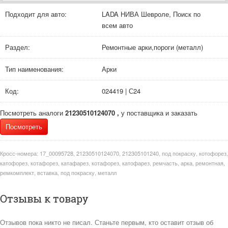
Подходит для авто:
LADA НИВА Шевроле, Поиск по
всем авто
Раздел:
Ремонтные арки,пороги (металл)
Тип наименования:
Арки
Код:
024419 | С24
Посмотреть аналоги
21230510124070 ,
у поставщика и заказать
Посмотреть
Кросс-номера:
17_00095728, 21230510124070, 212305101240, под покраску, котофорез,
катофорез, котафорез, катафарез, котафорез, катофарез, ремчасть, арка, ремонтная,
ремкомплект, вставка, под покраску, металл
Отзывы к товару
Отзывов пока никто не писал. Станьте первым, кто оставит отзыв об